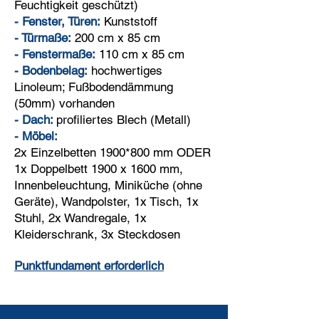
Feuchtigkeit geschützt)
-
Fenster, Türen:
Kunststoff
- Türmaße:
200 cm x 85 cm
- Fenstermaße:
110 cm x 85 cm
- Bodenbelag:
hochwertiges
Linoleum; Fußbodendämmung
(50mm) vorhanden
- Dach:
profil
iertes Blech (Metall)
- Möbel:
2x Einzelbetten 1900*800 mm ODER
1x Doppelbett 1900 x 1600 mm,
Innenbeleuchtung, Miniküche (ohne
Geräte), Wandpolster, 1x Tisch, 1x
Stuhl, 2x Wandregale, 1x
Kleiderschrank, 3x Steckdosen
Punkt
fundament erforderlich