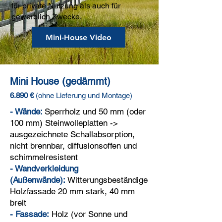
für private Nutzung als auch für
gewerblich Zwecke.
Mini-House Video
Mini House (gedämmt)
6
.8
90 €
(oh
ne Li
eferung und Montage)
- Wände:
Sperrholz und 50 mm (oder
100 mm) Steinwolleplatten ->
ausgezeichnete Schallabsorption,
nicht brennbar, diffusionsoffen und
schimmelresistent
- Wandverkleidung
(Außenwände):
Witterungsbeständige
Holzfassade 20 mm stark, 40 mm
breit
- Fassade:
Holz (vor Sonne und