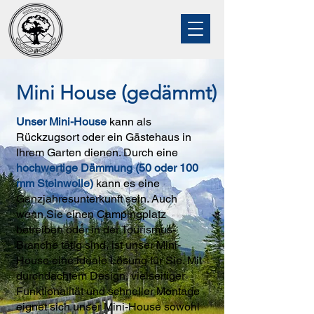
Mini House (gedämmt)
Unser Mini-House
kann als
Rückzugsort oder ein Gästehaus in
Ihrem Garten dienen. Durch eine
hochwertige Dämmung (50 oder 100
mm Steinwolle)
kann es eine
Ganzjahresunterkunft sein. Auch
wenn Sie einen Campingplatz
betreiben oder in der Tourismus-
Branche tätig sind, ist unser Mini-
House eine ideale Lösung für Sie. Mit
durchdachtem Design, vielseitiger
Funktionalität und schneller Montage
eignet sich unser Mini-House sowohl